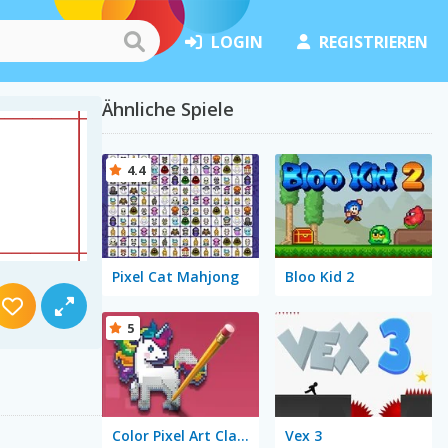
LOGIN
REGISTRIEREN
Ähnliche Spiele
4.4
Pixel Cat Mahjong
Bloo Kid 2
5
Color Pixel Art Classic
Vex 3