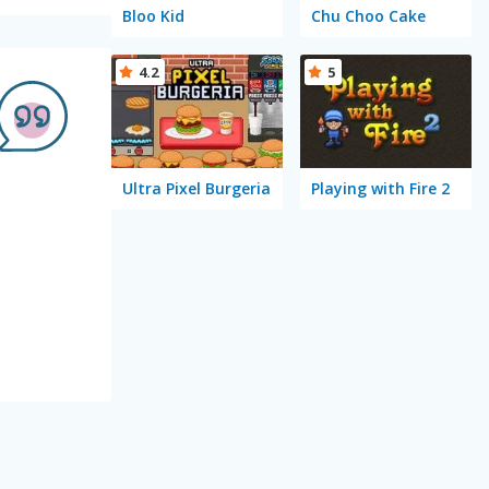
Bloo Kid
Chu Choo Cake
4.2
5
Ultra Pixel Burgeria
Playing with Fire 2