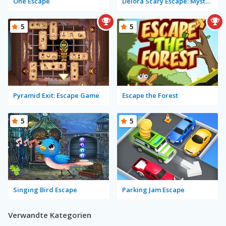
One Escape
Delora Scary Escape: Mysteries Adventure
5
5
Pyramid Exit: Escape Game
Escape the Forest
5
5
Singing Bird Escape
Parking Jam Escape
Verwandte Kategorien