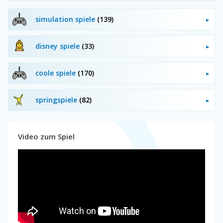
simulation spiele
(139)
disney spiele
(33)
coole spiele
(170)
springspiele
(82)
Video zum Spiel