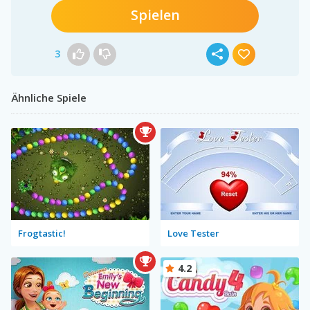
Spielen
3
Ähnliche Spiele
Frogtastic!
Love Tester
4.2