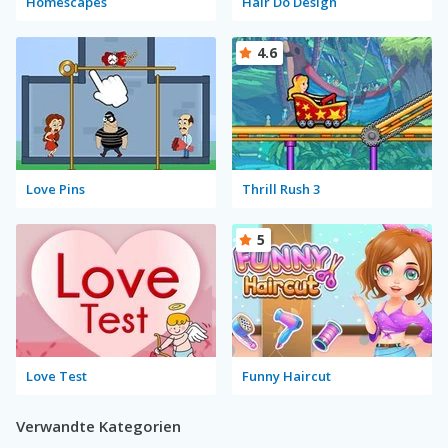
Homescapes
Hair Do Design
4.6
Love Pins
Thrill Rush 3
5
Love Test
Funny Haircut
Verwandte Kategorien