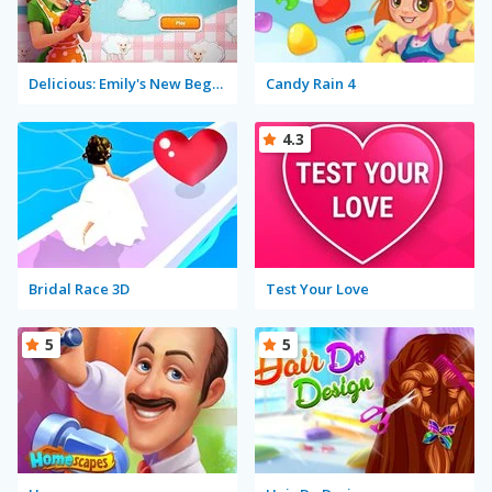
Delicious: Emily's New Beginning
Candy Rain 4
4.3
Bridal Race 3D
Test Your Love
5
5