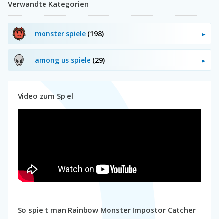
Verwandte Kategorien
monster spiele
(198)
among us spiele
(29)
Video zum Spiel
So spielt man Rainbow Monster Impostor Catcher