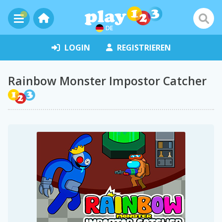
DE
LOGIN
REGISTRIEREN
Rainbow Monster Impostor Catcher