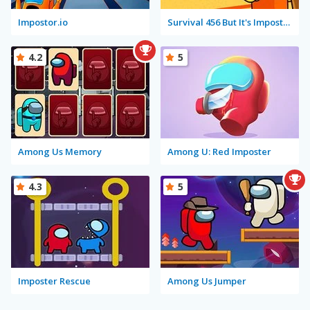
Impostor.io
Survival 456 But It's Impostor
4.2
5
Among Us Memory
Among U: Red Imposter
4.3
5
Imposter Rescue
Among Us Jumper