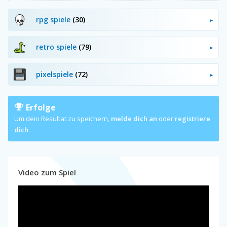
rpg spiele
(30)
retro spiele
(79)
pixelspiele
(72)
Erfolge
Um dein Resultat zu speichern,
melde dich an
oder
registriere
dich
.
Video zum Spiel