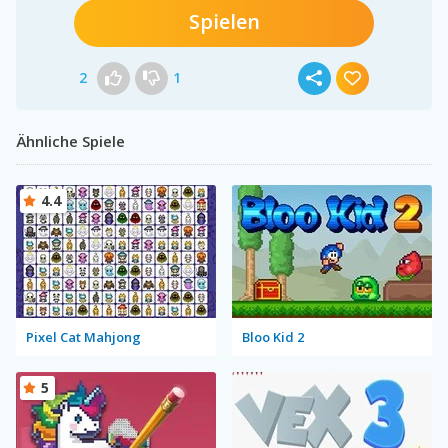
Spielen
2
1
Ähnliche Spiele
4.4
Pixel Cat Mahjong
Bloo Kid 2
5