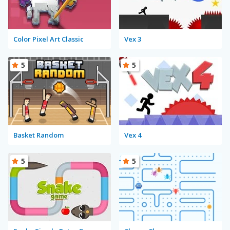
Color Pixel Art Classic
Vex 3
5
5
Basket Random
Vex 4
5
5