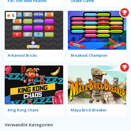
Pac-Xon New Realms
Snake Game
5
Arkanoid Bricks
Breakout Champion
King Kong Chaos
Maya Brick Breaker
Verwandte Kategorien