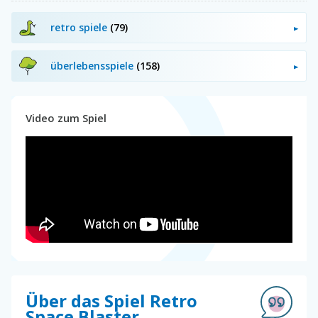
retro spiele
(79)
überlebensspiele
(158)
Video zum Spiel
Über das Spiel Retro
Space Blaster