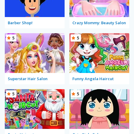
Barber Shop!
Crazy Mommy: Beauty Salon
5
5
Superstar Hair Salon
Funny Angela Haircut
5
5