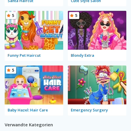
Santa Haircut
Cute Style Salon
5
5
Funny Pet Haircut
Blondy Extra
5
Baby Hazel: Hair Care
Emergency Surgery
Verwandte Kategorien