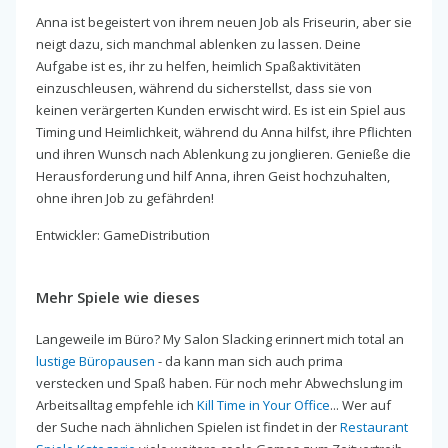
Anna ist begeistert von ihrem neuen Job als Friseurin, aber sie
neigt dazu, sich manchmal ablenken zu lassen. Deine
Aufgabe ist es, ihr zu helfen, heimlich Spaßaktivitäten
einzuschleusen, während du sicherstellst, dass sie von
keinen verärgerten Kunden erwischt wird. Es ist ein Spiel aus
Timing und Heimlichkeit, während du Anna hilfst, ihre Pflichten
und ihren Wunsch nach Ablenkung zu jonglieren. Genieße die
Herausforderung und hilf Anna, ihren Geist hochzuhalten,
ohne ihren Job zu gefährden!
Entwickler: GameDistribution
Mehr Spiele wie dieses
Langeweile im Büro? My Salon Slacking erinnert mich total an
lustige Büropausen
- da kann man sich auch prima
verstecken und Spaß haben. Für noch mehr Abwechslung im
Arbeitsalltag empfehle ich
Kill Time in Your Office
... Wer auf
der Suche nach ähnlichen Spielen ist findet in der
Restaurant