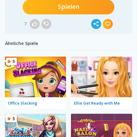
Spielen
7
Ähnliche Spiele
5
Office Slacking
Ellie Get Ready with Me
5