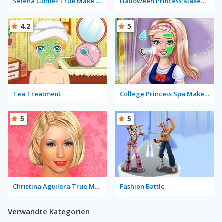
Selena Gomez True Make Up
Halloween Princess Makeover
4.2
5
Tea Treatment
College Princess Spa Makeup
5
5
Christina Aguilera True Make Up
Fashion Battle
Verwandte Kategorien