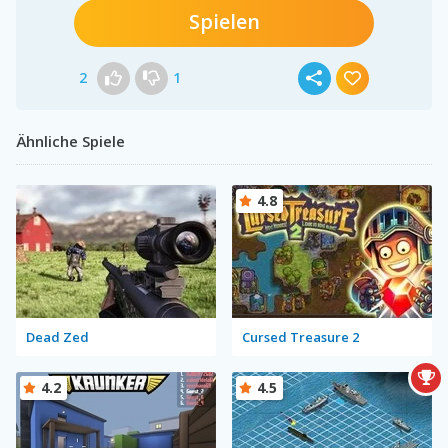
Spielen
2
1
Ähnliche Spiele
4.8
Dead Zed
Cursed Treasure 2
4.2
4.5