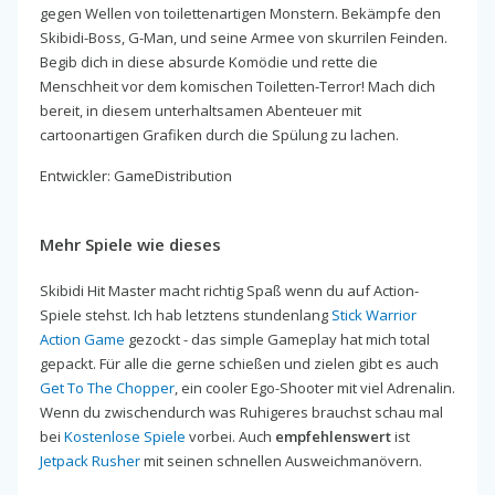
gegen Wellen von toilettenartigen Monstern. Bekämpfe den
Skibidi-Boss, G-Man, und seine Armee von skurrilen Feinden.
Begib dich in diese absurde Komödie und rette die
Menschheit vor dem komischen Toiletten-Terror! Mach dich
bereit, in diesem unterhaltsamen Abenteuer mit
cartoonartigen Grafiken durch die Spülung zu lachen.
Entwickler: GameDistribution
Mehr Spiele wie dieses
Skibidi Hit Master macht richtig Spaß wenn du auf Action-
Spiele stehst. Ich hab letztens stundenlang
Stick Warrior
Action Game
gezockt - das simple Gameplay hat mich total
gepackt. Für alle die gerne schießen und zielen gibt es auch
Get To The Chopper
, ein cooler Ego-Shooter mit viel Adrenalin.
Wenn du zwischendurch was Ruhigeres brauchst schau mal
bei
Kostenlose Spiele
vorbei. Auch
empfehlenswert
ist
Jetpack Rusher
mit seinen schnellen Ausweichmanövern.