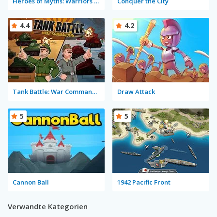
Heroes of Myths: Warriors of Gods
Conquer the City
4.4
4.2
Tank Battle: War Commander
Draw Attack
5
5
Cannon Ball
1942 Pacific Front
Verwandte Kategorien