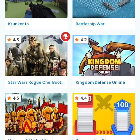
Krunker.io
Battleship War
4.3
4.2
Star Wars Rogue One: Boots on the Ground
Kingdom Defense Online
4.5
4.4