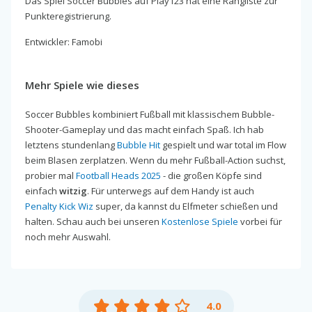
Das Spiel Soccer Bubbles auf Play123 hat eine Rangliste zur
Punkteregistrierung.
Entwickler: Famobi
Mehr Spiele wie dieses
Soccer Bubbles kombiniert Fußball mit klassischem Bubble-
Shooter-Gameplay und das macht einfach Spaß. Ich hab
letztens stundenlang
Bubble Hit
gespielt und war total im Flow
beim Blasen zerplatzen. Wenn du mehr Fußball-Action suchst,
probier mal
Football Heads 2025
- die großen Köpfe sind
einfach
witzig
. Für unterwegs auf dem Handy ist auch
Penalty Kick Wiz
super, da kannst du Elfmeter schießen und
halten. Schau auch bei unseren
Kostenlose Spiele
vorbei für
noch mehr Auswahl.
4.0