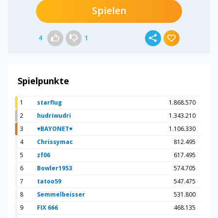
Spielen
4
1
Spielpunkte
1
starflug
1.868.570
2
hudriwudri
1.343.210
3
♥BAYONET♥
1.106.330
4
Chrissymac
812.495
5
zf06
617.495
6
Bowler1953
574.705
7
tatoo59
547.475
8
Semmelbeisser
531.800
9
FIX 666
468.135