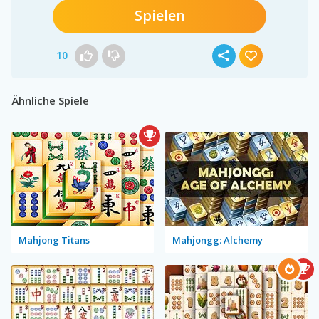
Spielen
10
Ähnliche Spiele
Mahjong Titans
Mahjongg: Alchemy