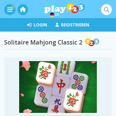
DE
LOGIN
REGISTRIEREN
Solitaire Mahjong Classic 2