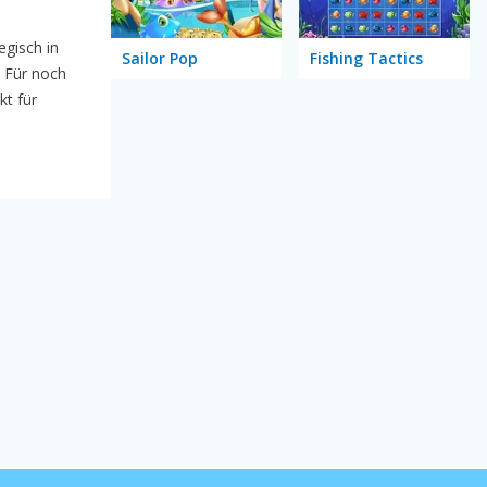
egisch in
Sailor Pop
Fishing Tactics
 Für noch
kt für