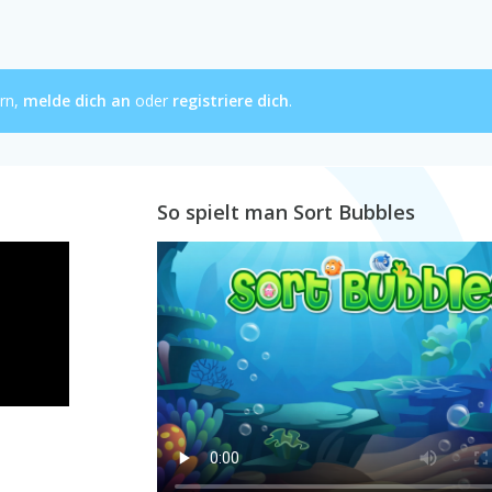
ern,
melde dich an
oder
registriere dich
.
So spielt man Sort Bubbles