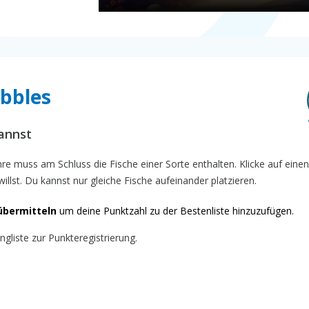
ubbles
kannst
hre muss am Schluss die Fische einer Sorte enthalten. Klicke auf einen
illst. Du kannst nur gleiche Fische aufeinander platzieren.
übermitteln
um deine Punktzahl zu der Bestenliste hinzuzufügen.
gliste zur Punkteregistrierung.