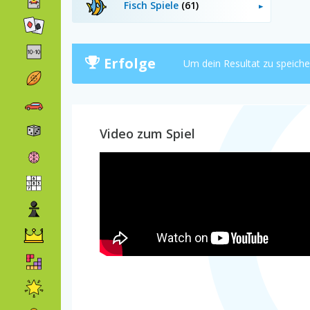
Fisch Spiele
(61)
Erfolge
Um dein Resultat zu speich
Video zum Spiel