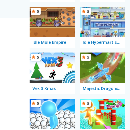
5
5
Idle Mole Empire
Idle Hypermart Empire
5
5
Vex 3 Xmas
Majestic Dragons Merge
5
5