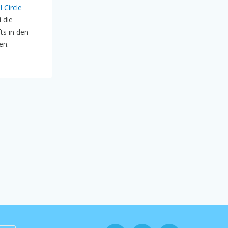
l Circle
 die
ts in den
en.