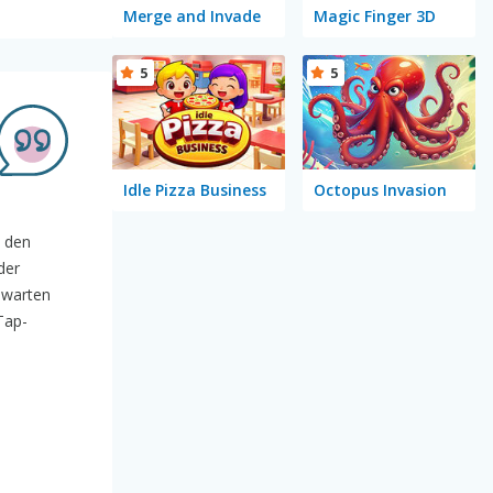
Merge and Invade
Magic Finger 3D
5
5
Idle Pizza Business
Octopus Invasion
d den
der
f warten
Tap-