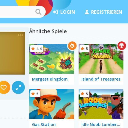
LOGIN
REGISTRIEREN
Ähnliche Spiele
4.4
5
Mergest Kingdom
Island of Treasures
5
5
Gas Station
Idle Noob Lumberjack