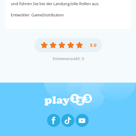
und führen Sie bei der Landung tolle Rollen aus.
Entwickler: GameDistribution
5.0
Stimmenzahl: 3