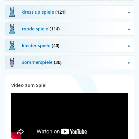
dress up spiele
(121)
mode spiele
(114)
kleider spiele
(40)
sommerspiele
(36)
Video zum Spiel