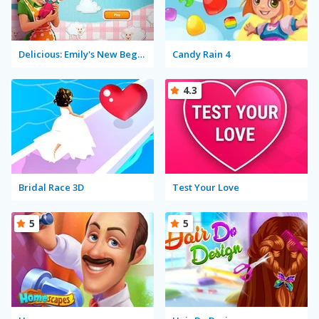
Delicious: Emily's New Beginning
Candy Rain 4
4.3
Bridal Race 3D
Test Your Love
5
5