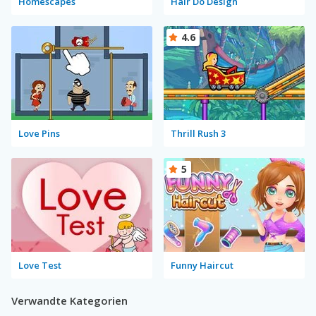
Homescapes
Hair Do Design
4.6
Love Pins
Thrill Rush 3
5
Love Test
Funny Haircut
Verwandte Kategorien