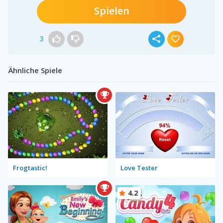
Spielen
3
Ähnliche Spiele
Frogtastic!
Love Tester
4.2