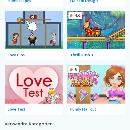
Homescapes
Hair Do Design
4.6
Love Pins
Thrill Rush 3
5
Love Test
Funny Haircut
Verwandte Kategorien