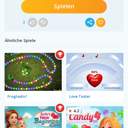
Spielen
3
Ähnliche Spiele
Frogtastic!
Love Tester
4.2