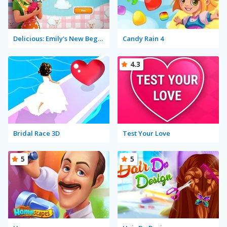
Delicious: Emily's New Beginning
Candy Rain 4
4.3
Bridal Race 3D
Test Your Love
5
5