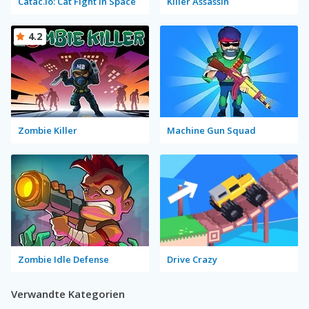
Catac.io: Cat Fight in Space
Killer Assassin
4.2
Zombie Killer
Machine Gun Squad
Zombie Idle Defense
Drive Crazy
Verwandte Kategorien