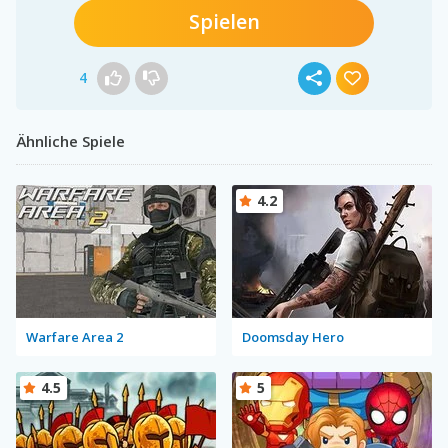
Spielen
4
Ähnliche Spiele
4.2
Warfare Area 2
Doomsday Hero
4.5
5