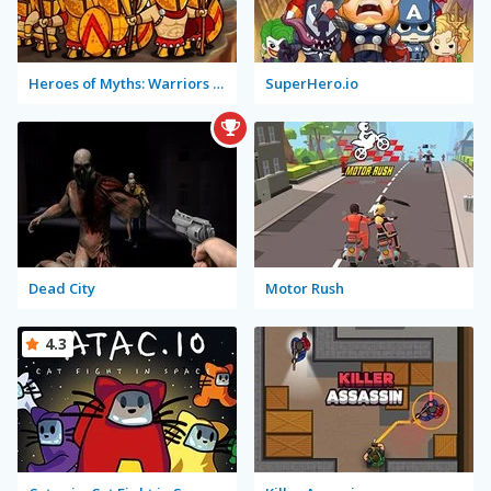
Heroes of Myths: Warriors of Gods
SuperHero.io
Dead City
Motor Rush
4.3