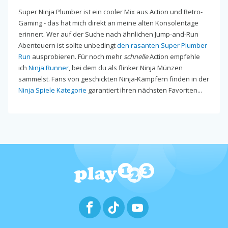
Super Ninja Plumber ist ein cooler Mix aus Action und Retro-
Gaming - das hat mich direkt an meine alten Konsolentage
erinnert. Wer auf der Suche nach ähnlichen Jump-and-Run
Abenteuern ist sollte unbedingt
den rasanten Super Plumber
Run
ausprobieren. Für noch mehr
schnelle
Action empfehle
ich
Ninja Runner
, bei dem du als flinker Ninja Münzen
sammelst. Fans von geschickten Ninja-Kämpfern finden in der
Ninja Spiele Kategorie
garantiert ihren nächsten Favoriten...