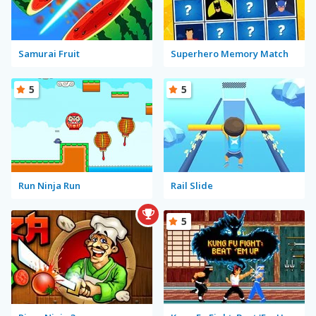
Samurai Fruit
Superhero Memory Match
5
5
Run Ninja Run
Rail Slide
5