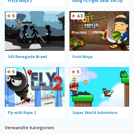
Pizza Ninja 3
Kung Fu Fight: Beat 'Em Up
5
4.3
Sift Renegade Brawl
Fruit Ninja
5
5
Fly with Rope 2
Super World Adventure
Verwandte Kategorien