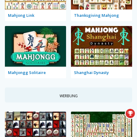
Mahjong Link
Thanksgiving Mahjong
Mahjongg Solitaire
Shanghai Dynasty
WERBUNG