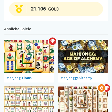
21.106
GOLD
Ähnliche Spiele
Mahjong Titans
Mahjongg: Alchemy