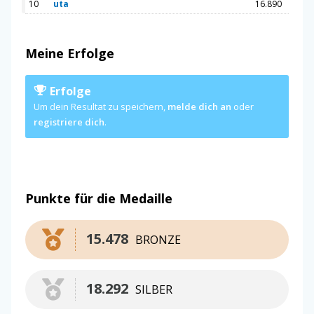
10
uta
16.890
Meine Erfolge
Erfolge
Um dein Resultat zu speichern,
melde dich an
oder
registriere dich
.
Punkte für die Medaille
15.478
BRONZE
18.292
SILBER