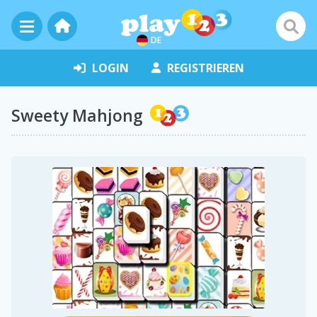
DE
LOGIN
REGISTRIEREN
Sweety Mahjong