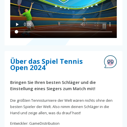
Über das Spiel Tennis
Open 2024
Bringen Sie Ihren besten Schläger und die
Einstellung eines Siegers zum Match mit!
Die größten Tennisturniere der Welt wären nichts ohne den
besten Spieler der Welt. Also nimm deinen Schläger in die
Hand und zeige allen, was du drauf hast!
Entwickler: GameDistribution