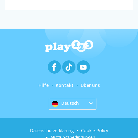
Hilfe
Kontakt
Über uns
Deutsch
Datenschutzerklärung
Cookie-Policy
Nutzungsbedingungen