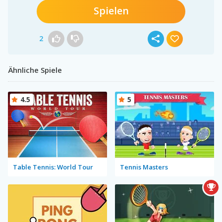
Spielen
2
Ähnliche Spiele
4.5
5
Table Tennis: World Tour
Tennis Masters