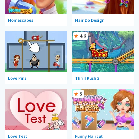
Homescapes
Hair Do Design
4.6
Love Pins
Thrill Rush 3
5
Love Test
Funny Haircut