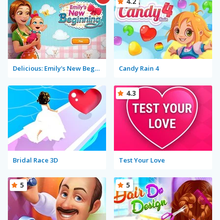
4.2
Delicious: Emily's New Beginning
Candy Rain 4
4.3
Bridal Race 3D
Test Your Love
5
5