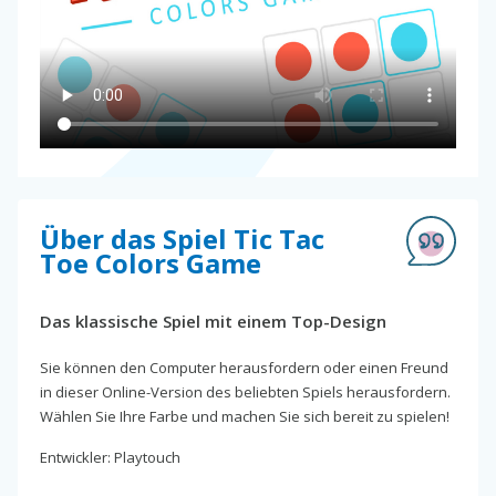
Über das Spiel Tic Tac
Toe Colors Game
Das klassische Spiel mit einem Top-Design
Sie können den Computer herausfordern oder einen Freund
in dieser Online-Version des beliebten Spiels herausfordern.
Wählen Sie Ihre Farbe und machen Sie sich bereit zu spielen!
Entwickler: Playtouch