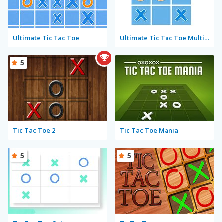
Ultimate Tic Tac Toe
Ultimate Tic Tac Toe Multiplayer
5
Tic Tac Toe 2
Tic Tac Toe Mania
5
5