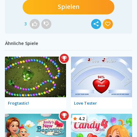
Spielen
3
Ähnliche Spiele
Frogtastic!
Love Tester
4.2