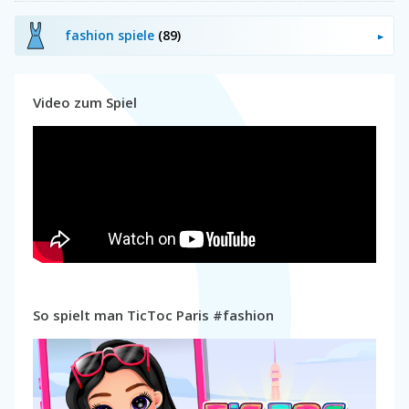
fashion spiele
(89)
Video zum Spiel
So spielt man TicToc Paris #fashion