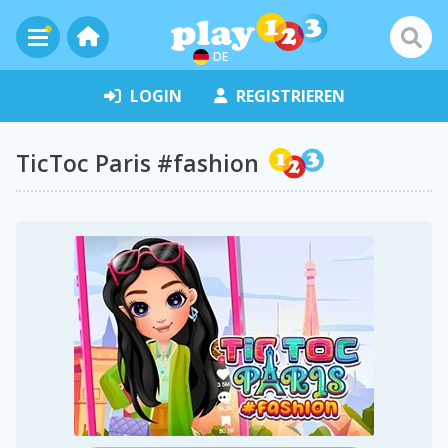
DE
LOGIN
REGISTRIEREN
TicToc Paris #fashion