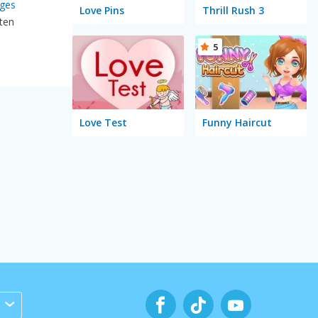
iges
Love Pins
Thrill Rush 3
ten
5
Love Test
Funny Haircut