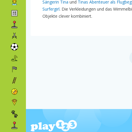
Sängerin Tina
und
Tinas Abenteuer als Flugbegl
Surfergirl
. Die Verkleidungen und das Wimmelb
Objekte clever kombiniert.