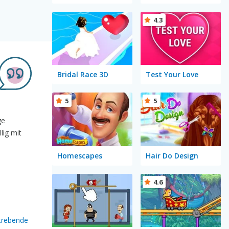
4.3
Bridal Race 3D
Test Your Love
5
5
ge
lig mit
Homescapes
Hair Do Design
4.6
strebende