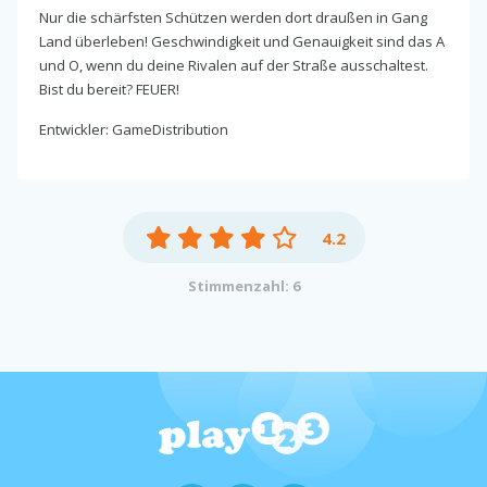
Nur die schärfsten Schützen werden dort draußen in Gang
Land überleben! Geschwindigkeit und Genauigkeit sind das A
und O, wenn du deine Rivalen auf der Straße ausschaltest.
Bist du bereit? FEUER!
Entwickler: GameDistribution
4.2
Stimmenzahl: 6