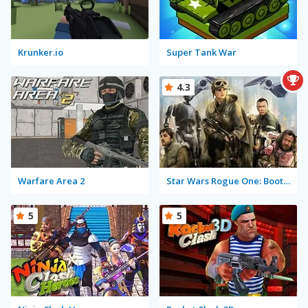
Krunker.io
Super Tank War
4.3
Warfare Area 2
Star Wars Rogue One: Boots on the Ground
5
5