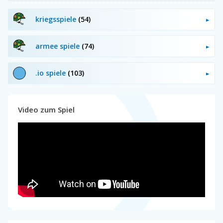
kriegsspiele
(54)
armee spiele
(74)
.io spiele
(103)
Video zum Spiel