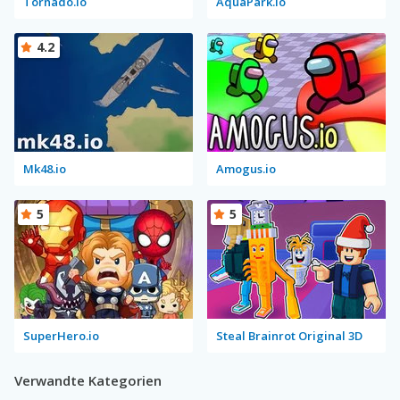
Tornado.io
AquaPark.io
4.2
Mk48.io
Amogus.io
5
5
SuperHero.io
Steal Brainrot Original 3D
Verwandte Kategorien