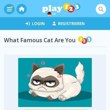
DE
LOGIN
REGISTRIEREN
What Famous Cat Are You