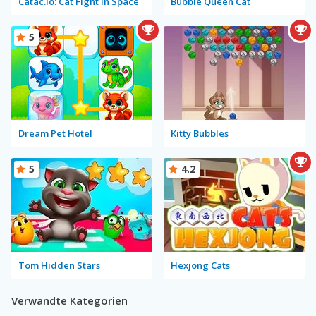
Catac.io: Cat Fight in Space
Bubble Queen Cat
5
Dream Pet Hotel
Kitty Bubbles
5
4.2
Tom Hidden Stars
Hexjong Cats
Verwandte Kategorien