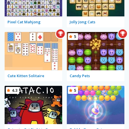
Pixel Cat Mahjong
Jolly Jong Cats
5
Cute Kitten Solitaire
Candy Pets
4.3
5