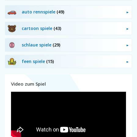
auto rennspiele
(49)
cartoon spiele
(43)
schlaue spiele
(29)
feen spiele
(15)
Video zum Spiel