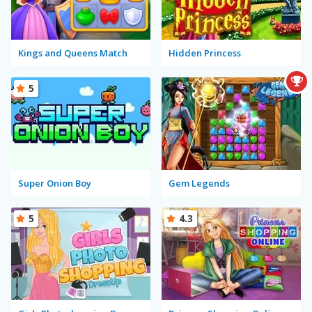
Kings and Queens Match
Hidden Princess
5
Super Onion Boy
Gem Legends
5
4.3