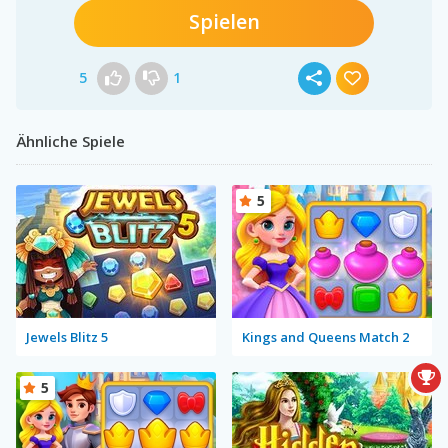
Spielen
5
1
Ähnliche Spiele
5
Jewels Blitz 5
Kings and Queens Match 2
5