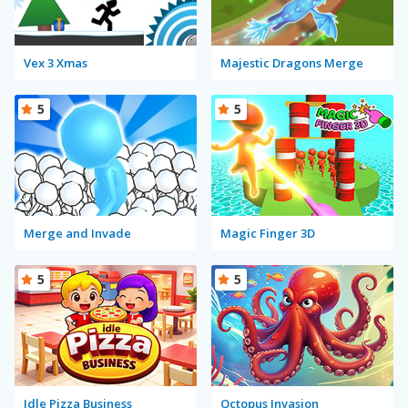
Vex 3 Xmas
Majestic Dragons Merge
5
5
Merge and Invade
Magic Finger 3D
5
5
Idle Pizza Business
Octopus Invasion