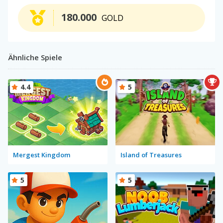
180.000
GOLD
Ähnliche Spiele
4.4
5
Mergest Kingdom
Island of Treasures
5
5