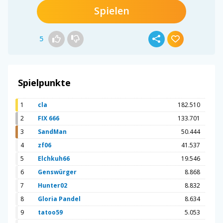
Spielen
5
Spielpunkte
1
cla
182.510
2
FIX 666
133.701
3
SandMan
50.444
4
zf06
41.537
5
Elchkuh66
19.546
6
Genswürger
8.868
7
Hunter02
8.832
8
Gloria Pandel
8.634
9
tatoo59
5.053