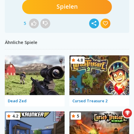
Spielen
5
Ähnliche Spiele
4.8
Dead Zed
Cursed Treasure 2
4.2
5