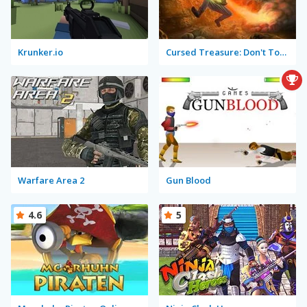
Krunker.io
Cursed Treasure: Don't Touch My Gems!
Warfare Area 2
Gun Blood
4.6
5