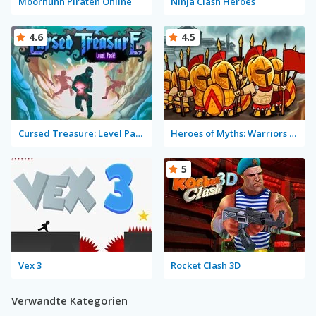
Moorhuhn Piraten Online
Ninja Clash Heroes
4.6
4.5
Cursed Treasure: Level Pack!
Heroes of Myths: Warriors of Gods
5
Vex 3
Rocket Clash 3D
Verwandte Kategorien