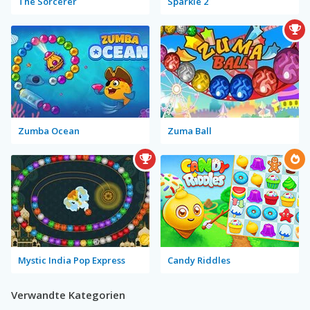
The Sorcerer
Sparkle 2
Zumba Ocean
Zuma Ball
Mystic India Pop Express
Candy Riddles
Verwandte Kategorien