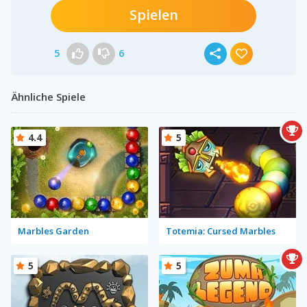
Spielen
5
6
Ähnliche Spiele
4.4
5
Marbles Garden
Totemia: Cursed Marbles
5
5