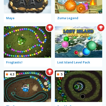
Maya
Zuma Legend
Frogtastic!
Lost Island Level Pack
4.3
5