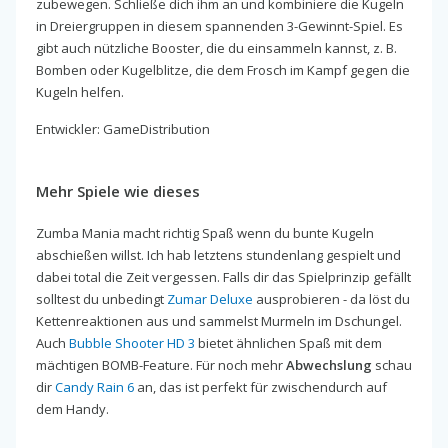
zubewegen. Schließe dich ihm an und kombiniere die Kugeln
in Dreiergruppen in diesem spannenden 3-Gewinnt-Spiel. Es
gibt auch nützliche Booster, die du einsammeln kannst, z. B.
Bomben oder Kugelblitze, die dem Frosch im Kampf gegen die
Kugeln helfen.
Entwickler: GameDistribution
Mehr Spiele wie dieses
Zumba Mania macht richtig Spaß wenn du bunte Kugeln
abschießen willst. Ich hab letztens stundenlang gespielt und
dabei total die Zeit vergessen. Falls dir das Spielprinzip gefällt
solltest du unbedingt
Zumar Deluxe
ausprobieren - da löst du
Kettenreaktionen aus und sammelst Murmeln im Dschungel.
Auch
Bubble Shooter HD 3
bietet ähnlichen Spaß mit dem
mächtigen BOMB-Feature. Für noch mehr
Abwechslung
schau
dir
Candy Rain 6
an, das ist perfekt für zwischendurch auf
dem Handy.