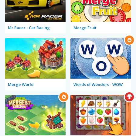
Mr Racer - Car Racing
Merge Fruit
Merge World
Words of Wonders - WOW