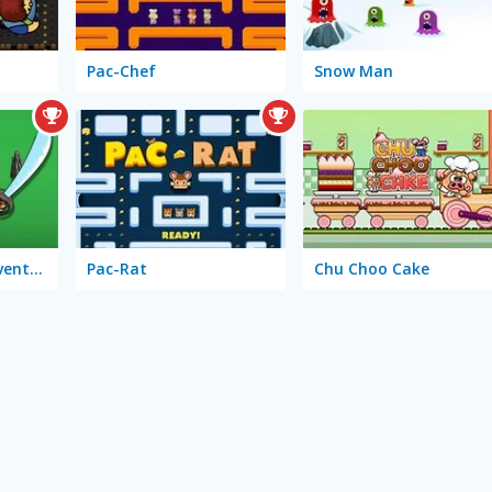
Pac-Chef
Snow Man
A Hoy! Pirates! Adventure
Pac-Rat
Chu Choo Cake