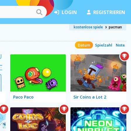
LOGIN
REGISTRIEREN
kostenlose spiele
pacman
Datum
Spielzahl
Note
Paco Paco
Sir Coins a Lot 2