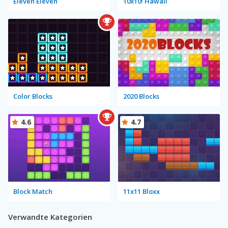
Eleven Eleven
10x10! Hawaii
Color Blocks
2020 Blocks
4.6
4.7
Block Match
11x11 Bloxx
Verwandte Kategorien