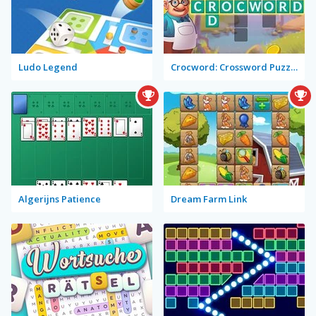
Ludo Legend
Crocword: Crossword Puzzle Game
Algerijns Patience
Dream Farm Link