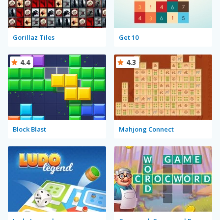
Gorillaz Tiles
Get 10
4.4
4.3
Block Blast
Mahjong Connect