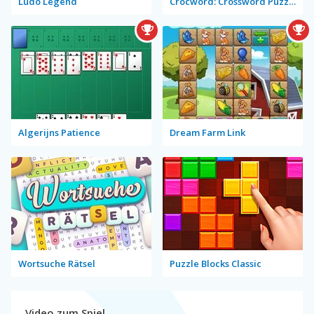
Ludo Legend
Crocword: Crossword Puzzle Game
Algerijns Patience
Dream Farm Link
Wortsuche Rätsel
Puzzle Blocks Classic
Video zum Spiel