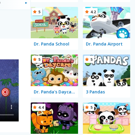
)
5
4.2
Dr. Panda School
Dr. Panda Airport
5
5
Dr. Panda's Daycare
3 Pandas
4.4
5