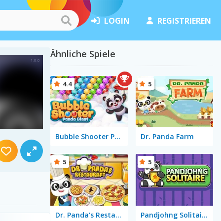
LOGIN
REGISTRIEREN
Ähnliche Spiele
4.4
5
Bubble Shooter Panda Blast
Dr. Panda Farm
5
5
Dr. Panda's Restaurant
Pandjohng Solitaire