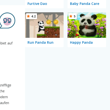
Furtive Dao
Baby Panda Care
4.2
5
Run Panda Run
Happy Panda
ebiet auf
nifflige
che
ndern
laufen