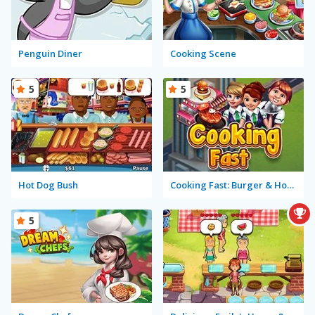
Penguin Diner
Cooking Scene
5
5
Hot Dog Bush
Cooking Fast: Burger & Hotdog
5