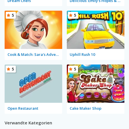
Dream Chefs
Delicious: Emily's Hopes & Fears
5
5
Cook & Match: Sara's Adventure
Uphill Rush 10
5
5
Open Restaurant
Cake Maker Shop
Verwandte Kategorien