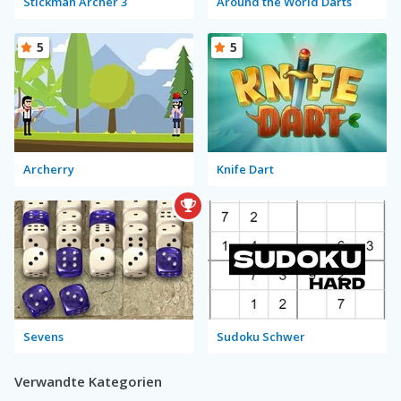
Stickman Archer 3
Around the World Darts
5
5
Archerry
Knife Dart
Sevens
Sudoku Schwer
Verwandte Kategorien