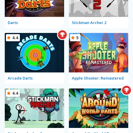
Darts
Stickman Archer 2
4.4
5
Arcade Darts
Apple Shooter: Remastered
4.4