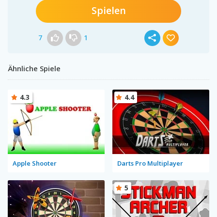
Spielen
7
1
Ähnliche Spiele
4.3
4.4
Apple Shooter
Darts Pro Multiplayer
5