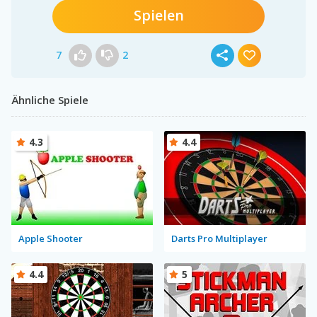
Spielen
7
2
Ähnliche Spiele
4.3
4.4
Apple Shooter
Darts Pro Multiplayer
4.4
5