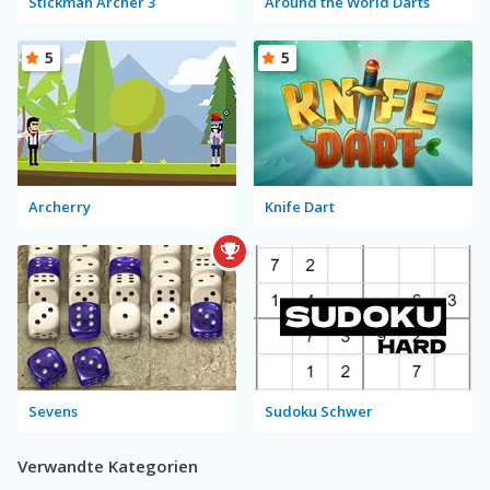
Stickman Archer 3
Around the World Darts
5
5
Archerry
Knife Dart
Sevens
Sudoku Schwer
Verwandte Kategorien