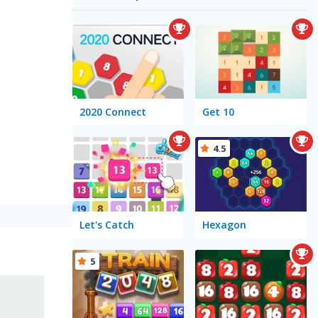
2020 Connect
Get 10
4.5
Let's Catch
Hexagon
5