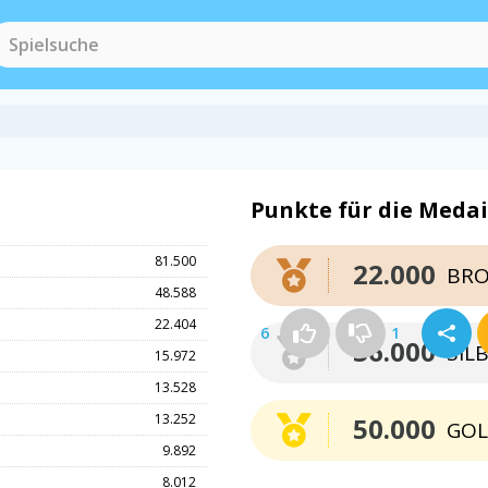
Punkte für die Medai
81.500
22.000
BRO
48.588
22.404
6
1
36.000
SIL
15.972
13.528
13.252
50.000
GO
9.892
8.012