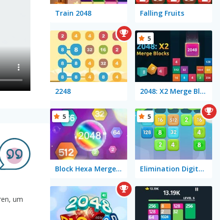
Train 2048
Falling Fruits
5
2248
2048: X2 Merge Blocks
5
5
Block Hexa Merge 2048
Elimination Digitale
ren, um