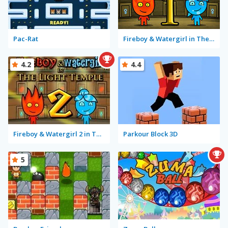
Pac-Rat
Fireboy & Watergirl in The Forest Temple
4.2
4.4
Fireboy & Watergirl 2 in The Light Temple
Parkour Block 3D
5