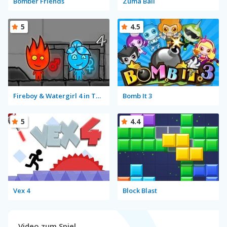
Bomber Friends
Zuma Ball
5
4.5
Fireboy & Watergirl 4 in The Crystal Temple
Bomb It 3
5
4.4
Vex 4
Block Blast
Video zum Spiel