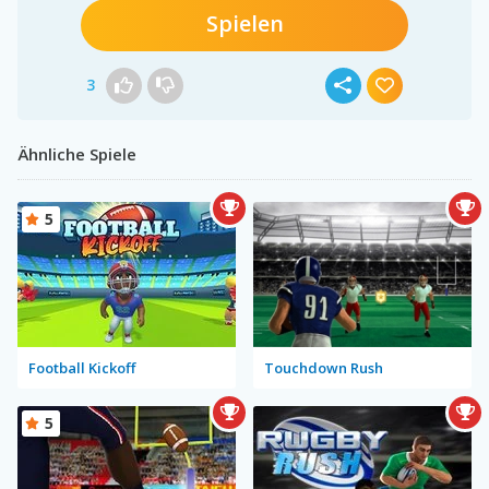
Spielen
3
Ähnliche Spiele
5
Football Kickoff
Touchdown Rush
5