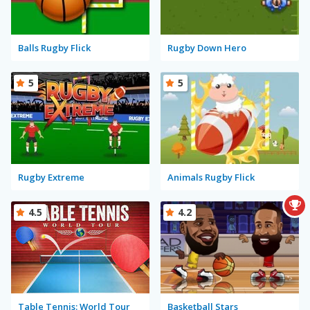
Balls Rugby Flick
Rugby Down Hero
5
5
Rugby Extreme
Animals Rugby Flick
4.5
4.2
Table Tennis: World Tour
Basketball Stars