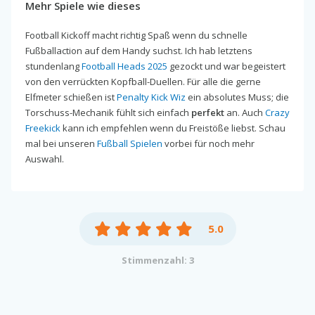
Mehr Spiele wie dieses
Football Kickoff macht richtig Spaß wenn du schnelle
Fußballaction auf dem Handy suchst. Ich hab letztens
stundenlang
Football Heads 2025
gezockt und war begeistert
von den verrückten Kopfball-Duellen. Für alle die gerne
Elfmeter schießen ist
Penalty Kick Wiz
ein absolutes Muss; die
Torschuss-Mechanik fühlt sich einfach
perfekt
an. Auch
Crazy
Freekick
kann ich empfehlen wenn du Freistöße liebst. Schau
mal bei unseren
Fußball Spielen
vorbei für noch mehr
Auswahl.
5.0
Stimmenzahl: 3