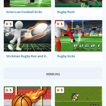
American Football Kicks
Rugby Rush
5
5
Stickman Rugby Run and Kick
Rugby Kicks
WERBUNG
5
5