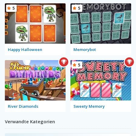
5
5
Happy Halloween
Memorybot
5
River Diamonds
Sweety Memory
Verwandte Kategorien