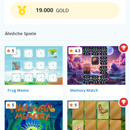
19.000
GOLD
Ähnliche Spiele
5
4.3
Frog Memo
Memory Match
5
5