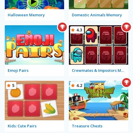
Halloween Memory
Domestic Animals Memory
4.3
Emoji Pairs
Crewmates & Impostors Memory
5
4.2
Kids: Cute Pairs
Treasure Chests