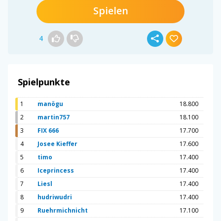
Spielen
4
Spielpunkte
1
manögu
18.800
2
martin757
18.100
3
FIX 666
17.700
4
Josee Kieffer
17.600
5
timo
17.400
6
Iceprincess
17.400
7
Liesl
17.400
8
hudriwudri
17.400
9
Ruehrmichnicht
17.100