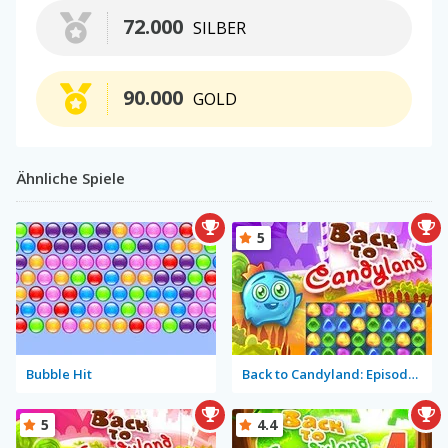
72.000
SILBER
90.000
GOLD
Ähnliche Spiele
5
Bubble Hit
Back to Candyland: Episode 1
5
4.4