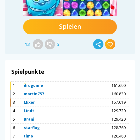
Spielen
13
5
Spielpunkte
1
drugoime
161.600
2
martin757
160.830
3
Mixer
157.019
4
Lindt
129.720
5
Brani
129.420
6
starflug
128.760
7
timo
126.480