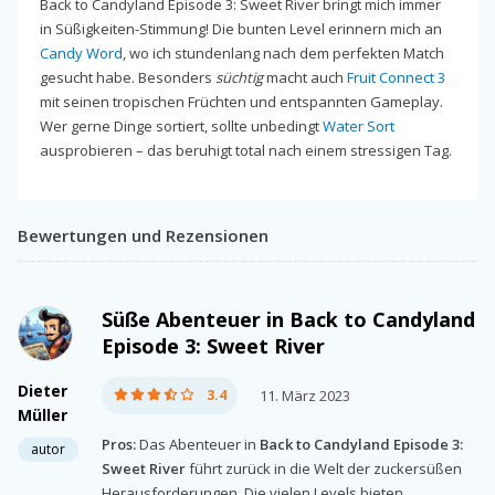
Back to Candyland Episode 3: Sweet River bringt mich immer
in Süßigkeiten-Stimmung! Die bunten Level erinnern mich an
Candy Word
, wo ich stundenlang nach dem perfekten Match
gesucht habe. Besonders
süchtig
macht auch
Fruit Connect 3
mit seinen tropischen Früchten und entspannten Gameplay.
Wer gerne Dinge sortiert, sollte unbedingt
Water Sort
ausprobieren – das beruhigt total nach einem stressigen Tag.
Bewertungen und Rezensionen
Süße Abenteuer in Back to Candyland
Episode 3: Sweet River
Dieter
3.4
11. März 2023
Müller
Pros:
Das Abenteuer in
Back to Candyland Episode 3:
autor
Sweet River
führt zurück in die Welt der zuckersüßen
Herausforderungen. Die vielen Levels bieten