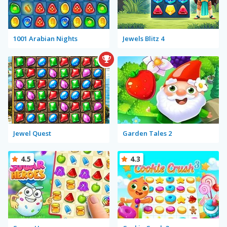
1001 Arabian Nights
Jewels Blitz 4
Jewel Quest
Garden Tales 2
4.5
4.3