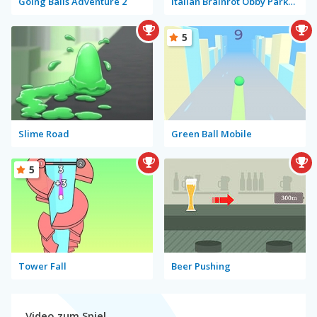
Going Balls Adventure 2
Italian Brainrot Obby Parkour
5
Slime Road
Green Ball Mobile
5
Tower Fall
Beer Pushing
Video zum Spiel