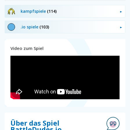
kampfspiele
(114)
.io spiele
(103)
Video zum Spiel
Über das Spiel
BattleDudes.io