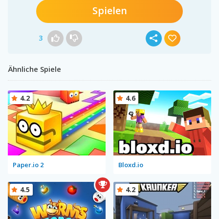
Spielen
3
Ähnliche Spiele
4.2
4.6
Paper.io 2
Bloxd.io
4.5
4.2