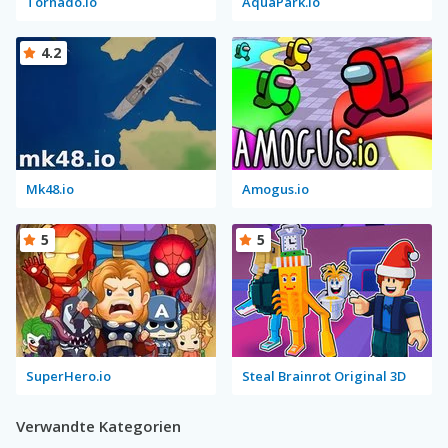
Tornado.io
AquaPark.io
4.2
Mk48.io
Amogus.io
5
5
SuperHero.io
Steal Brainrot Original 3D
Verwandte Kategorien