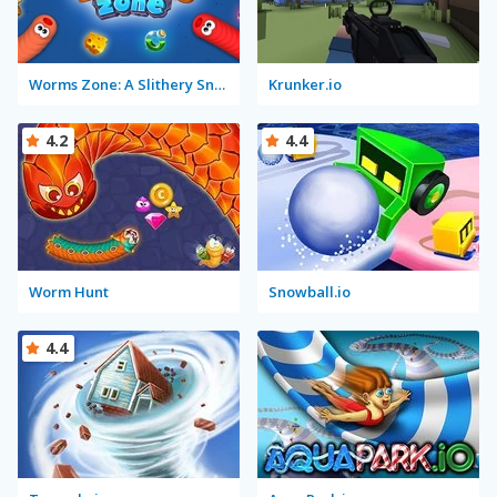
Worms Zone: A Slithery Snake
Krunker.io
4.2
4.4
Worm Hunt
Snowball.io
4.4