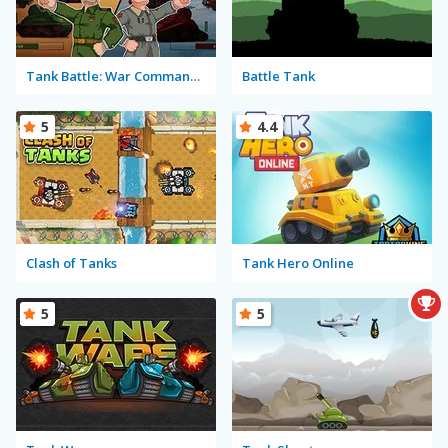
Tank Battle: War Commander
Battle Tank
5
4.4
Clash of Tanks
Tank Hero Online
5
5