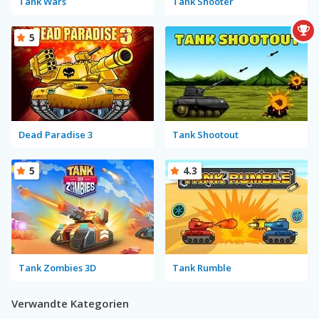
Tank Wars
Tank Shooter
5
Dead Paradise 3
Tank Shootout
5
4.3
Tank Zombies 3D
Tank Rumble
Verwandte Kategorien