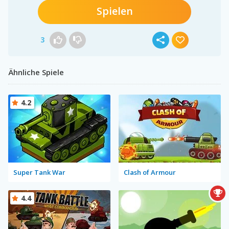
Spielen
3
Ähnliche Spiele
4.2
Super Tank War
Clash of Armour
4.4